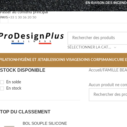
EN RAISON DES INCEND
Passer à la navigation
Passer au contenu principal
PAYS
+33 1 30 36 20 50
SÉLECTIONNER LA CATÉGORIE
PILATION
HYGIÈNE ET JETABLES
SOINS VISAGE
SOINS CORPS
MANUCURE E
STOCK DISPONIBLE
Accueil
/
FAMILLE BE
En solde
Aucun produit ne corr
En stock
TOP DU CLASSEMENT
BOL SOUPLE SILICONE