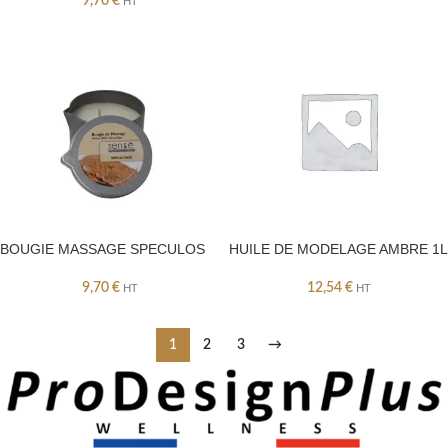
9,70
€
HT
BOUGIE MASSAGE SPECULOS
HUILE DE MODELAGE AMBRE 1L
9,70
€
12,54
€
HT
HT
1
2
3
→