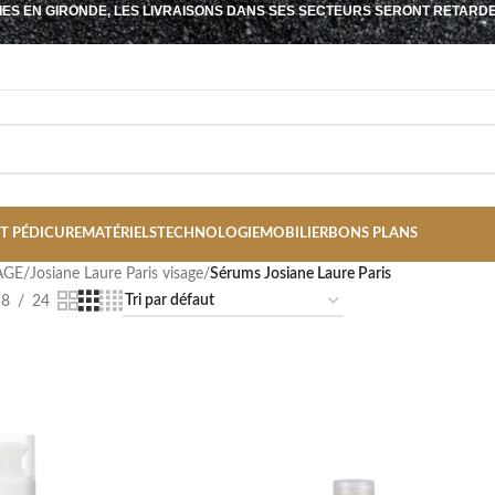
IES EN GIRONDE, LES LIVRAISONS DANS SES SECTEURS SERONT RETARD
T PÉDICURE
MATÉRIELS
TECHNOLOGIE
MOBILIER
BONS PLANS
AGE
/
Josiane Laure Paris visage
/
Sérums Josiane Laure Paris
18
24