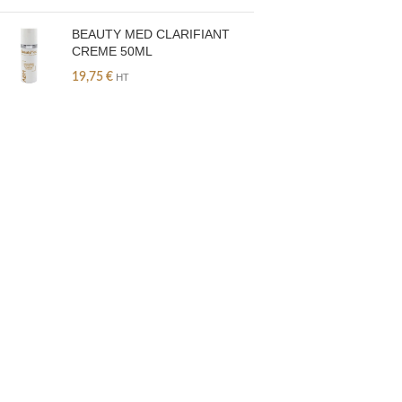
BEAUTY MED CLARIFIANT
CREME 50ML
19,75
€
HT