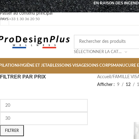
EN RAISON DES INCEND
Passer à la navigation
Passer au contenu principal
PAYS
+33 1 30 36 20 50
SÉLECTIONNER LA CATÉGORIE
PILATION
HYGIÈNE ET JETABLES
SOINS VISAGE
SOINS CORPS
MANUCURE E
FILTRER PAR PRIX
Accueil
/
FAMILLE VIS
Afficher
9
12
FILTRER