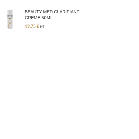
BEAUTY MED CLARIFIANT
CREME 50ML
19,75
€
HT