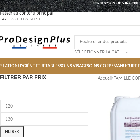
EN RAISON DES INCEND
Passer à la navigation
Passer au contenu principal
PAYS
+33 1 30 36 20 50
SÉLECTIONNER LA CATÉGORIE
PILATION
HYGIÈNE ET JETABLES
SOINS VISAGE
SOINS CORPS
MANUCURE E
FILTRER PAR PRIX
Accueil
/
FAMILLE CO
FILTRER