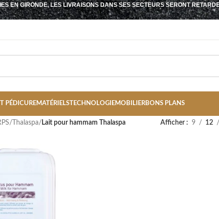
IES EN GIRONDE, LES LIVRAISONS DANS SES SECTEURS SERONT RETARD
T PÉDICURE
MATÉRIELS
TECHNOLOGIE
MOBILIER
BONS PLANS
RPS
/
Thalaspa
/
Lait pour hammam Thalaspa
Afficher
9
12