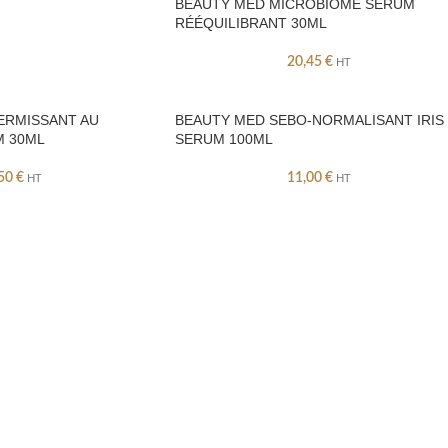
BEAUTY MED MICROBIOME SERUM
RÉÉQUILIBRANT 30ML
20,45
€
HT
ERMISSANT AU
BEAUTY MED SEBO-NORMALISANT IRIS
M 30ML
SERUM 100ML
,50
€
11,00
€
HT
HT