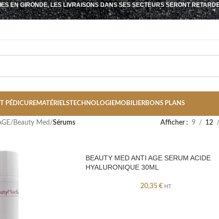
IES EN GIRONDE, LES LIVRAISONS DANS SES SECTEURS SERONT RETARD
T PÉDICURE
MATÉRIELS
TECHNOLOGIE
MOBILIER
BONS PLANS
AGE
/
Beauty Med
/
Sérums
Afficher
9
12
BEAUTY MED ANTI AGE SERUM ACIDE
HYALURONIQUE 30ML
20,35
€
HT