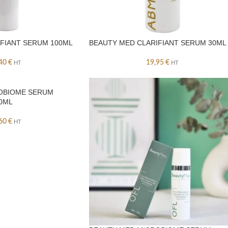
FIANT SERUM 100ML
BEAUTY MED CLARIFIANT SERUM 30ML
,40
€
19,95
€
HT
HT
OBIOME SERUM
0ML
,60
€
HT