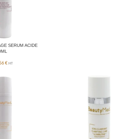
AGE SERUM ACIDE
0ML
,56
€
HT