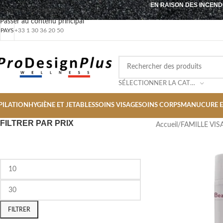
EN RAISON DES INCEND
Passer à la navigation
Passer au contenu principal
PAYS
+33 1 30 36 20 50
SÉLECTIONNER LA CATÉGORIE
PILATION
HYGIÈNE ET JETABLES
SOINS VISAGE
SOINS CORPS
MANUCURE E
FILTRER PAR PRIX
Accueil
/
FAMILLE VIS
FILTRER