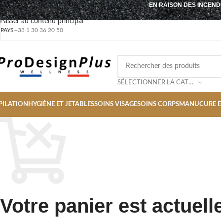
EN RAISON DES INCEND
Passer à la navigation
Passer au contenu principal
PAYS
+33 1 30 36 20 50
SÉLECTIONNER LA CATÉGORIE
PILATION
HYGIÈNE ET JETABLES
SOINS VISAGE
SOINS CORPS
MANUCURE E
Votre panier est actuell