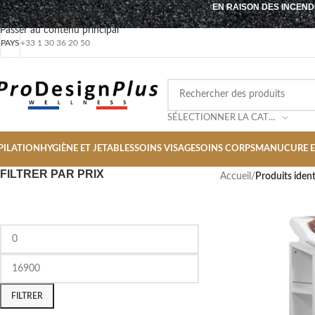
EN RAISON DES INCEND
Passer à la navigation
Passer au contenu principal
PAYS
+33 1 30 36 20 50
SÉLECTIONNER LA CATÉGORIE
PILATION
HYGIÈNE ET JETABLES
SOINS VISAGE
SOINS CORPS
MANUCURE E
FILTRER PAR PRIX
Accueil
/
Produits ident
FILTRER