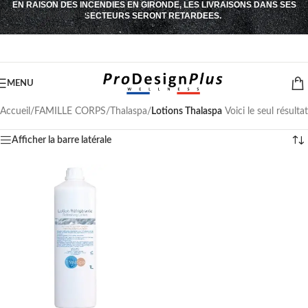
EN RAISON DES INCENDIES EN GIRONDE, LES LIVRAISONS DANS SES
Passer à la navigation
SECTEURS SERONT RETARDEES.
Passer au contenu principal
MENU
Accueil
/
FAMILLE CORPS
/
Thalaspa
/
Lotions Thalaspa
Voici le seul résultat
Afficher la barre latérale