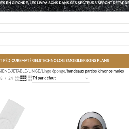
IES EN GIRONDE, LES LIVRAISONS DANS SES SECTEURS SERONT RETARD
T PÉDICURE
MATÉRIELS
TECHNOLOGIE
MOBILIER
BONS PLANS
IENE/JETABLE/LINGE
/
Linge éponge
/
bandeaux paréos kimonos mules
18
24