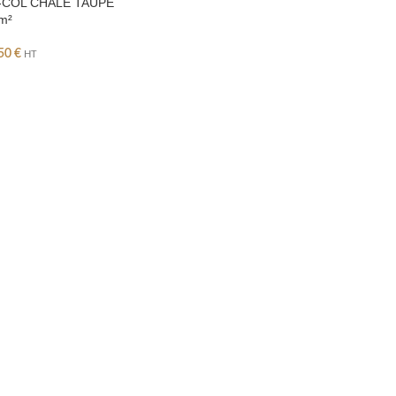
-COL CHALE TAUPE
m²
,50
€
HT