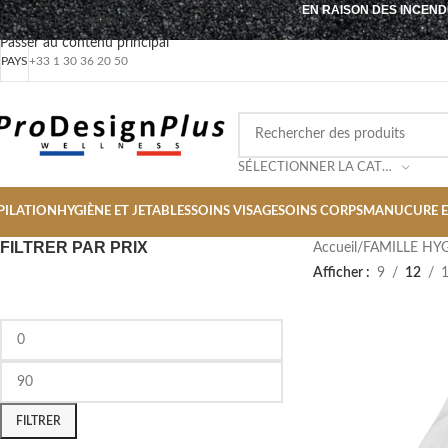
EN RAISON DES INCEND
Passer à la navigation
Passer au contenu principal
PAYS
+33 1 30 36 20 50
SÉLECTIONNER LA CATÉGORIE
PILATION
HYGIÈNE ET JETABLES
SOINS VISAGE
SOINS CORPS
MANUCURE E
FILTRER PAR PRIX
Accueil
/
FAMILLE HYG
Afficher
9
12
FILTRER