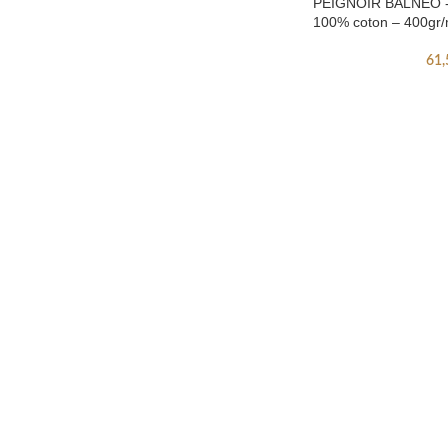
PEIGNOIR BALNEO 
100% coton – 400gr/
61