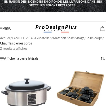
EN RAISON DES INCENDIES EN GIRONDE, LES LIVRAISONS DANS SES
Passer à la navigation
SECTEURS SERONT RETARDEES.
Passer au contenu principal
MENU
Accueil
/
FAMILLE VISAGE
/
Matériels
/
Matériels soins visage
/
Soins corps
/
Chauffes pierres corps
2 résultats affichés
Afficher la barre latérale