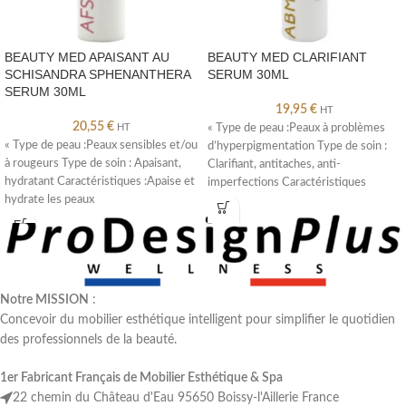
BEAUTY MED APAISANT AU
BEAUTY MED CLARIFIANT
SCHISANDRA SPHENANTHERA
SERUM 30ML
SERUM 30ML
19,95
€
HT
20,55
€
HT
« Type de peau :Peaux à problèmes
« Type de peau :Peaux sensibles et/ou
d’hyperpigmentation Type de soin :
à rougeurs Type de soin : Apaisant,
Clarifiant, antitaches, anti-
hydratant Caractéristiques :Apaise et
imperfections Caractéristiques
hydrate les peaux
:Minimise l’apparence des problèmes
de
Notre MISSION
:
Concevoir du mobilier esthétique intelligent pour simplifier le quotidien
des professionnels de la beauté.
1er Fabricant Français de Mobilier Esthétique & Spa
22 chemin du Château d'Eau 95650 Boissy-l'Aillerie France