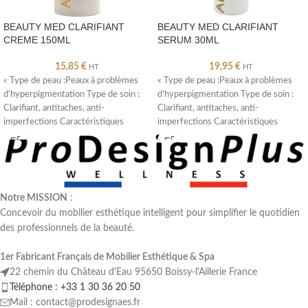
BEAUTY MED CLARIFIANT
BEAUTY MED CLARIFIANT
CREME 150ML
SERUM 30ML
15,85
€
19,95
€
HT
HT
« Type de peau :Peaux à problèmes
« Type de peau :Peaux à problèmes
d’hyperpigmentation Type de soin :
d’hyperpigmentation Type de soin :
Clarifiant, antitaches, anti-
Clarifiant, antitaches, anti-
imperfections Caractéristiques
imperfections Caractéristiques
:Apporte des effets clarifiants
:Minimise l’apparence des problèmes
immédiats
de
Notre MISSION
:
Concevoir du mobilier esthétique intelligent pour simplifier le quotidien
des professionnels de la beauté.
1er Fabricant Français de Mobilier Esthétique & Spa
22 chemin du Château d'Eau 95650 Boissy-l'Aillerie France
Téléphone : +33 1 30 36 20 50
Mail : contact@prodesignaes.fr