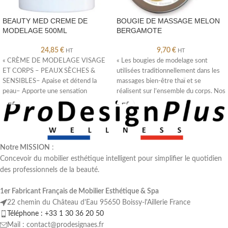
BEAUTY MED CREME DE
BOUGIE DE MASSAGE MELON
MODELAGE 500ML
BERGAMOTE
24,85
€
9,70
€
HT
HT
« CRÈME DE MODELAGE VISAGE
« Les bougies de modelage sont
ET CORPS – PEAUX SÈCHES &
utilisées traditionnellement dans les
SENSIBLES– Apaise et détend la
massages bien-être thaï et se
peau– Apporte une sensation
réalisent sur l’ensemble du corps. Nos
d’hydratation–
Notre MISSION
:
Concevoir du mobilier esthétique intelligent pour simplifier le quotidien
des professionnels de la beauté.
1er Fabricant Français de Mobilier Esthétique & Spa
22 chemin du Château d'Eau 95650 Boissy-l'Aillerie France
Téléphone : +33 1 30 36 20 50
Mail : contact@prodesignaes.fr