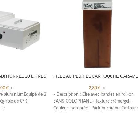
DITIONNEL 10 LITRES
FILLE AU PLURIEL CARTOUCHE CARAM
,00
€
2,30
€
HT
HT
ve aluminiumEquipé de 2
« Description : Cire avec bandes en roll-on
églable de 0° à
SANS COLOPHANE– Texture crème/gel–
H :
Couleur mordorée– Parfum caramelCartouc
de 100 grammes Pour info