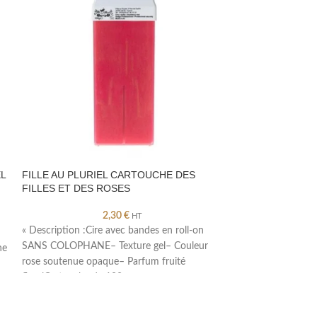
EL
FILLE AU PLURIEL CARTOUCHE DES
FILLE AU PLURI
FILLES ET DES ROSES
GRENADINE
2,30
€
HT
« Description :Cire avec bandes en roll-on
« Description :Cir
SANS COLOPHANE– Texture gel– Couleur
SANS COLOPHANE
he
rose soutenue opaque– Parfum fruité
Couleur rose clair
floralCartouche de 100 grammes
rougesCartouche