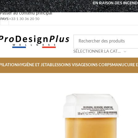
EN RAISON DES INCEND
Passer à la navigation
Passer au contenu principal
PAYS
+33 1 30 36 20 50
SÉLECTIONNER LA CATÉGORIE
PILATION
HYGIÈNE ET JETABLES
SOINS VISAGE
SOINS CORPS
MANUCURE E