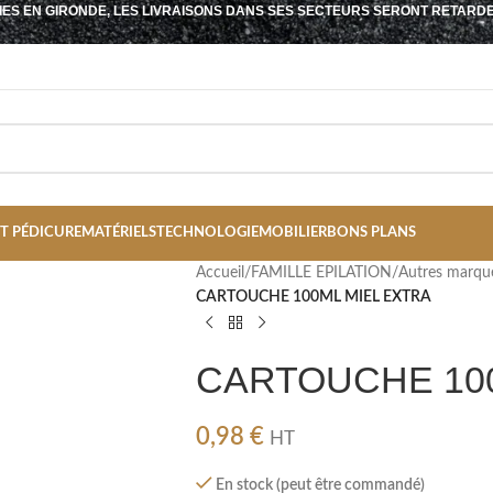
IES EN GIRONDE, LES LIVRAISONS DANS SES SECTEURS SERONT RETARD
T PÉDICURE
MATÉRIELS
TECHNOLOGIE
MOBILIER
BONS PLANS
Accueil
/
FAMILLE EPILATION
/
Autres marque
CARTOUCHE 100ML MIEL EXTRA
CARTOUCHE 100
0,98
€
HT
En stock (peut être commandé)