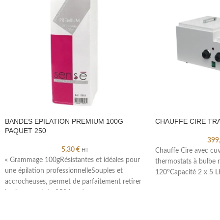
BANDES EPILATION PREMIUM 100G
CHAUFFE CIRE TRA
PAQUET 250
399
5,30
€
HT
Chauffe Cire avec cu
« Grammage 100gRésistantes et idéales pour
thermostats à bulbe r
une épilation professionnelleSouples et
120°Capacité 2 x 5 L
accrocheuses, permet de parfaitement retirer
la cirepaquet de 250 bandes »