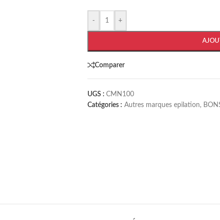
-
+
AJOU
Comparer
UGS :
CMN100
Catégories :
Autres marques epilation
,
BON