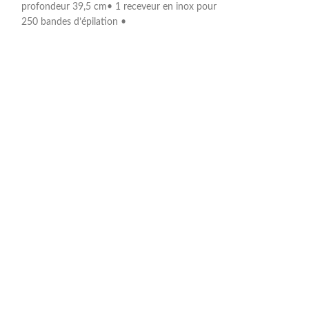
profondeur 39,5 cm• 1 receveur en inox pour
profondeur 39,5 c
250 bandes d’épilation •
250 bandes d’épil