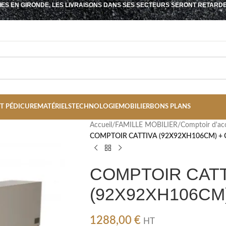
IES EN GIRONDE, LES LIVRAISONS DANS SES SECTEURS SERONT RETARD
T PÉDICURE
MATÉRIELS
TECHNOLOGIE
MOBILIER
BONS PLANS
Accueil
/
FAMILLE MOBILIER
/
Comptoir d'ac
COMPTOIR CATTIVA (92X92XH106CM) +
COMPTOIR CATT
(92X92XH106CM
1288,00
€
HT