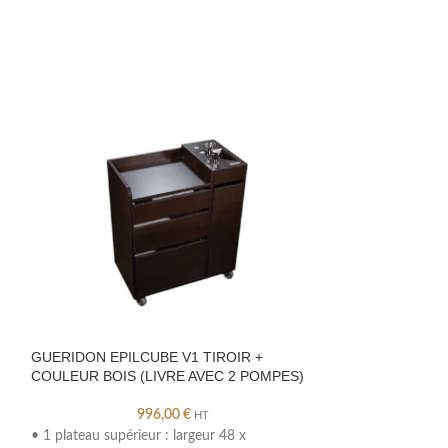
GUERIDON EPILCUBE V1 TIROIR +
GUERIDON EPIL
COULEUR BOIS (LIVRE AVEC 2 POMPES)
AVEC 2 POMPES
996,00
€
HT
• 1 plateau supérieur : largeur 48 x
• 1 plateau supéri