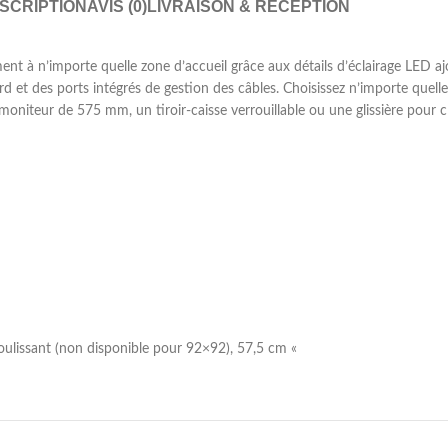
SCRIPTION
AVIS (0)
LIVRAISON & RÉCEPTION
ment à n’importe quelle zone d’accueil grâce aux détails d’éclairage LED
d et des ports intégrés de gestion des câbles. Choisissez n’importe quell
niteur de 575 mm, un tiroir-caisse verrouillable ou une glissière pour cl
er coulissant (non disponible pour 92×92), 57,5 cm «