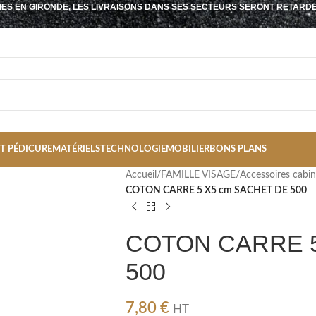
IES EN GIRONDE, LES LIVRAISONS DANS SES SECTEURS SERONT RETARD
T PÉDICURE
MATÉRIELS
TECHNOLOGIE
MOBILIER
BONS PLANS
Accueil
/
FAMILLE VISAGE
/
Accessoires cabi
COTON CARRE 5 X5 cm SACHET DE 500
COTON CARRE 5
500
7,80
€
HT