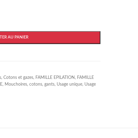
TER AU PANIER
s
,
Cotons et gazes
,
FAMILLE EPILATION
,
FAMILLE
GE
,
Mouchoires, cotons, gants
,
Usage unique
,
Usage