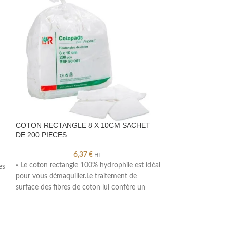
COTON RECTANGLE 8 X 10CM SACHET
FILLE AU PLUR
DE 200 PIECES
6,37
€
HT
« Description : Ci
« Le coton rectangle 100% hydrophile est idéal
es
SANS COLOPHANE
pour vous démaquiller.Le traitement de
Couleur mordorée
surface des fibres de coton lui confère un
de 100 grammes P