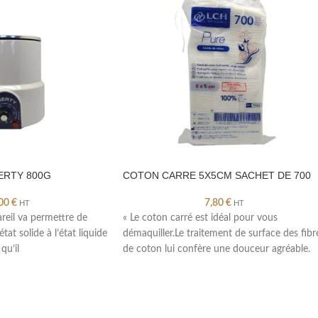
ERTY 800G
COTON CARRE 5X5CM SACHET DE 700
,00
€
7,80
€
HT
HT
reil va permettre de
« Le coton carré est idéal pour vous
état solide à l’état liquide
démaquiller.Le traitement de surface des fibr
qu’il
de coton lui confère une douceur agréable.
ques