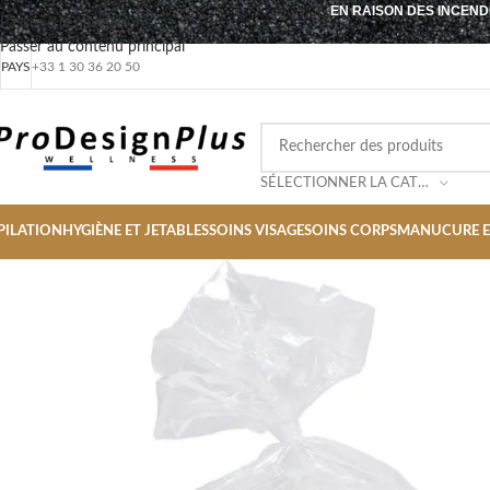
EN RAISON DES INCEND
Passer à la navigation
Passer au contenu principal
PAYS
+33 1 30 36 20 50
SÉLECTIONNER LA CATÉGORIE
PILATION
HYGIÈNE ET JETABLES
SOINS VISAGE
SOINS CORPS
MANUCURE E