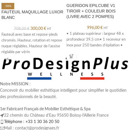
GUERIDON EPILCUBE V1
-58%
TIROIR + COULEUR BOIS
FAUTEUIL MAQUILLAGE LUXOR
(LIVRE AVEC 2 POMPES)
BLANC
996,00
€
HT
300,00
€
708,00
€
HT
• 1 plateau supérieur : largeur 48 x
Fauteuil avec base et repose-pieds
profondeur 39,5 cm• 1 receveur en
chromés. Hauteur, rotation et repose
inox pour 250 bandes d’épilation •
nuque réglables. Hauteur de l’assise
réglable par vérin
hydraulique.Hauteur hors
Notre MISSION
:
Concevoir du mobilier esthétique intelligent pour simplifier le quotidien
des professionnels de la beauté.
1er Fabricant Français de Mobilier Esthétique & Spa
22 chemin du Château d'Eau 95650 Boissy-l'Aillerie France
Téléphone : +33 1 30 36 20 50
Mail : contact@prodesignaes.fr