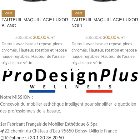
-58%
-58%
FAUTEUIL MAQUILLAGE LUXOR
FAUTEUIL MAQUILLAGE LUXOR
BLANC
NOIR
300,00
€
300,00
€
708,00
€
708,00
€
HT
HT
Fauteuil avec base et repose-pieds
Fauteuil avec base et repose-pieds
chromés. Hauteur, rotation et repose
chromés. Hauteur, rotation et repose
nuque réglables. Hauteur de l’assise
nuque réglables. Hauteur de l’assise
réglable par vérin
réglable par vérin
hydraulique.Hauteur hors
hydraulique.Hauteur hors
Notre MISSION
:
Concevoir du mobilier esthétique intelligent pour simplifier le quotidien
des professionnels de la beauté.
1er Fabricant Français de Mobilier Esthétique & Spa
22 chemin du Château d'Eau 95650 Boissy-l'Aillerie France
Téléphone : +33 1 30 36 20 50