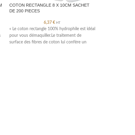
M
COTON RECTANGLE 8 X 10CM SACHET
FILLE AU PLUR
DE 200 PIECES
6,37
€
HT
« Description : Ci
« Le coton rectangle 100% hydrophile est idéal
SANS COLOPHANE
s
pour vous démaquiller.Le traitement de
Couleur mordorée
surface des fibres de coton lui confère un
de 100 grammes P