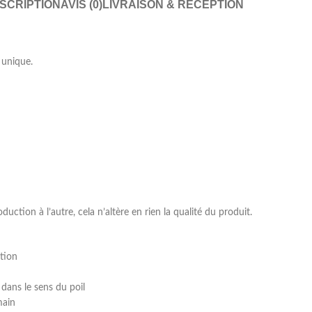
SCRIPTION
AVIS (0)
LIVRAISON & RÉCEPTION
 unique.
ction à l’autre, cela n’altère en rien la qualité du produit.
ation
 dans le sens du poil
main