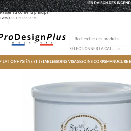
EN RAISON DES INCEND
Passer à la navigation
Passer au contenu principal
PAYS
+33 1 30 36 20 50
SÉLECTIONNER LA CATÉGORIE
PILATION
HYGIÈNE ET JETABLES
SOINS VISAGE
SOINS CORPS
MANUCURE E