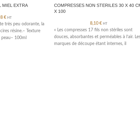
 MIEL EXTRA
COMPRESSES NON STERILES 30 X 40 C
X 100
98
€
HT
8,10
€
te très peu odorante, la
HT
« Les compresses 17 fils non stériles sont
cires résine.– Texture
douces, absorbantes et perméables à l’air. Le
e peau– 100ml
marques de découpe étant internes, il