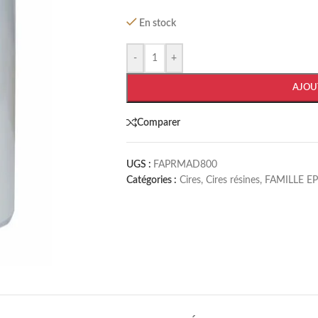
En stock
-
+
AJOU
Comparer
UGS :
FAPRMAD800
Catégories :
Cires
,
Cires résines
,
FAMILLE E