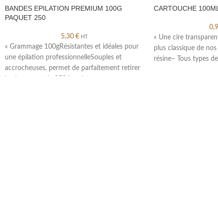
BANDES EPILATION PREMIUM 100G
CARTOUCHE 100ML
PAQUET 250
0,
5,30
€
HT
« Une cire transparen
« Grammage 100gRésistantes et idéales pour
plus classique de nos 
une épilation professionnelleSouples et
résine– Tous types d
accrocheuses, permet de parfaitement retirer
la cirepaquet de 250 bandes »