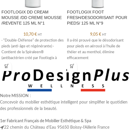
FOOTLOGIX DD CREAM
FOOTLOGIX FOOT
MOUSSE /DD CREME MOUSSE
FRESH/DESODORISANT POUR
/REVENTE 125 ML N°1
PIEDS/ 125 ML N°9
10,70
€
9,05
€
HT
HT
· “Double-Défense” de protection des
Il a été prouvé que le désodorisant
pieds (anti-âge et régénérante) ·
pour pieds en aérosol à l’huile de
Contient de la Spiraleen®
théier et au menthol, élimine
(antibactérien créé par Footlogix à
efficacement
partir
Notre MISSION
:
Concevoir du mobilier esthétique intelligent pour simplifier le quotidien
des professionnels de la beauté.
1er Fabricant Français de Mobilier Esthétique & Spa
22 chemin du Château d'Eau 95650 Boissy-l'Aillerie France