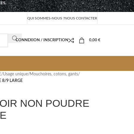
EES.
QUI SOMMES-NOUS ?
NOUS CONTACTER
CONNEXION / INSCRIPTION
0,00
€
E
/
Usage unique
/
Mouchoires, cotons, gants
/
 8/9 LARGE
NOIR NON POUDRE
GE