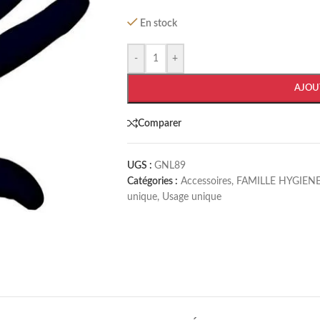
En stock
-
+
AJOU
Comparer
UGS :
GNL89
Catégories :
Accessoires
,
FAMILLE HYGIENE
unique
,
Usage unique