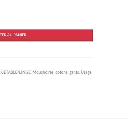
TER AU PANIER
/JETABLE/LINGE
,
Mouchoires, cotons, gants
,
Usage