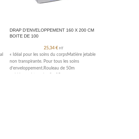
DRAP D’ENVELOPPEMENT 160 X 200 CM
DRAPS DE MASS
BOITE DE 100
CARTON DE 100
25,34
€
HT
al
« Idéal pour les soins du corpsMatière jetable
« Ce drap de prote
non transpirante. Pour tous les soins
est multi-usages 
d’enveloppement.Rouleau de 50m
table de soins, Dr
prédécoupé tous les 2m25