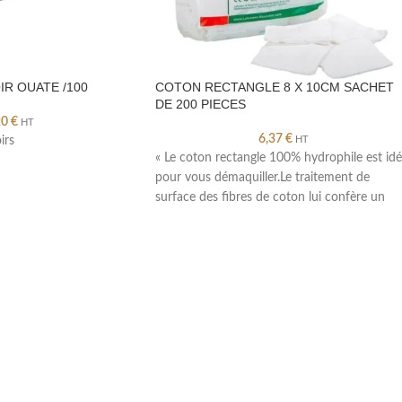
R OUATE /100
COTON RECTANGLE 8 X 10CM SACHET
DE 200 PIECES
20
€
HT
6,37
€
irs
HT
« Le coton rectangle 100% hydrophile est idé
pour vous démaquiller.Le traitement de
surface des fibres de coton lui confère un