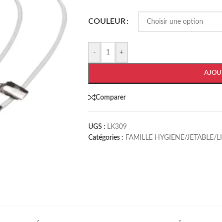
COULEUR
-
+
AJOU
Comparer
UGS :
LK309
Catégories :
FAMILLE HYGIENE/JETABLE/L