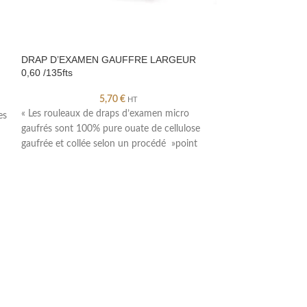
DRAP D’EXAMEN GAUFFRE LARGEUR
DRAPS DE MASS
0,60 /135fts
CARTON DE 100
5,70
€
HT
« Les rouleaux de draps d’examen micro
« Ce drap de prote
es
gaufrés sont 100% pure ouate de cellulose
est multi-usages 
gaufrée et collée selon un procédé »point
table de soins, Dr