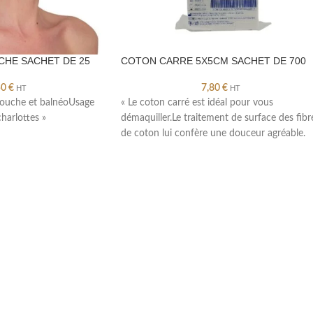
HE SACHET DE 25
COTON CARRE 5X5CM SACHET DE 700
50
€
7,80
€
HT
HT
 douche et balnéoUsage
« Le coton carré est idéal pour vous
harlottes »
démaquiller.Le traitement de surface des fibr
de coton lui confère une douceur agréable.