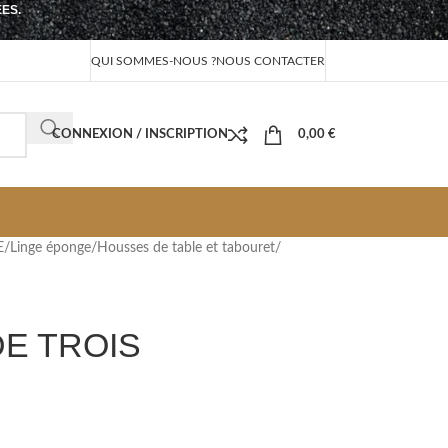
EES.
QUI SOMMES-NOUS ?
NOUS CONTACTER
CONNEXION / INSCRIPTION
0,00
€
E
/
Linge éponge
/
Housses de table et tabouret
/
E TROIS