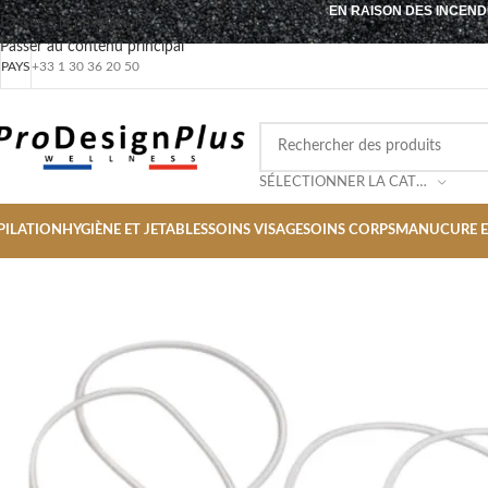
EN RAISON DES INCEND
Passer à la navigation
Passer au contenu principal
PAYS
+33 1 30 36 20 50
SÉLECTIONNER LA CATÉGORIE
PILATION
HYGIÈNE ET JETABLES
SOINS VISAGE
SOINS CORPS
MANUCURE E