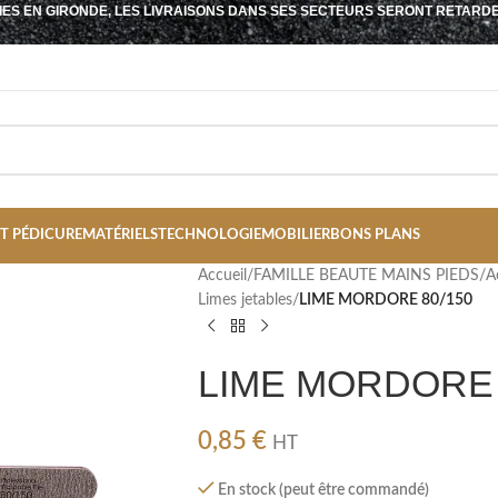
IES EN GIRONDE, LES LIVRAISONS DANS SES SECTEURS SERONT RETARD
T PÉDICURE
MATÉRIELS
TECHNOLOGIE
MOBILIER
BONS PLANS
Accueil
/
FAMILLE BEAUTE MAINS PIEDS
/
A
Limes jetables
/
LIME MORDORE 80/150
LIME MORDORE 
0,85
€
HT
En stock (peut être commandé)