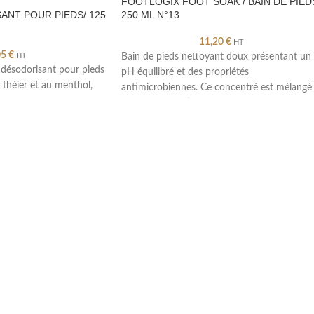
FOOTLOGIX FOOT SOAK / BAIN DE PIED
ANT POUR PIEDS/ 125
250 ML N°13
11,20
€
HT
05
€
HT
Bain de pieds nettoyant doux présentant un
e désodorisant pour pieds
pH équilibré et des propriétés
e théier et au menthol,
antimicrobiennes. Ce concentré est mélangé
jusqu’à l’obtention d’une