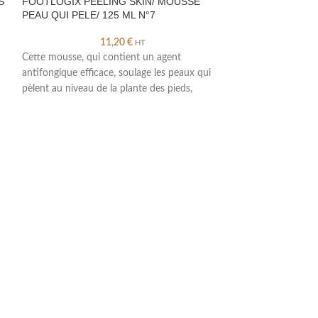
S
FOOTLOGIX PEELING SKIN/ MOUSSE
FOOTLOGIX CUT
PEAU QUI PELE/ 125 ML N°7
LOTION/SOIN P
N°12
11,20
€
HT
Cette mousse, qui contient un agent
« Formule adouciss
antifongique efficace, soulage les peaux qui
protège les cuticu
pèlent au niveau de la plante des pieds,
des ongles. La lot