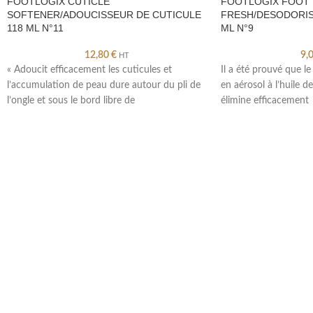
FOOTLOGIX CUTICLE
FOOTLOGIX FOOT
SOFTENER/ADOUCISSEUR DE CUTICULE
FRESH/DESODORIS
118 ML N°11
ML N°9
12,80
€
9,
HT
« Adoucit efficacement les cuticules et
Il a été prouvé que l
l’accumulation de peau dure autour du pli de
en aérosol à l’huile d
l’ongle et sous le bord libre de
élimine efficacement