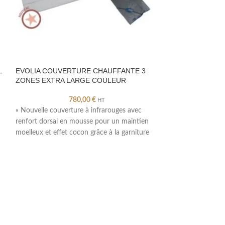
L
EVOLIA COUVERTURE CHAUFFANTE 3
FLUIDE GOMMA
ZONES EXTRA LARGE COULEUR
780,00
€
HT
« Ce gommage aux 
« Nouvelle couverture à infrarouges avec
et au parfum gour
renfort dorsal en mousse pour un maintien
frai^cheur a` la pe
moelleux et effet cocon grâce à la garniture