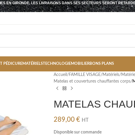
IES EN GIRONDE, LES LIVRAISONS DANS SES SECTEURS SERONT RETARD
T PÉDICURE
MATÉRIELS
TECHNOLOGIE
MOBILIER
BONS PLANS
Accueil
/
FAMILLE VISAGE
/
Matériels
/
Matérie
Matelas et couvertures chauffantes corps
/
M
MATELAS CHAUF
289,00
€
HT
Disponible sur commande