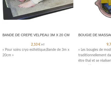
BANDE DE CREPE VELPEAU 3M X 20 CM
BOUGIE DE MASSA
2,10
€
9,
HT
« Pour soins cryo esthétique,Bande de 3m x
« Les bougies de mode
20cm »
traditionnellement da
être thaï et se réalis
corps. Nos