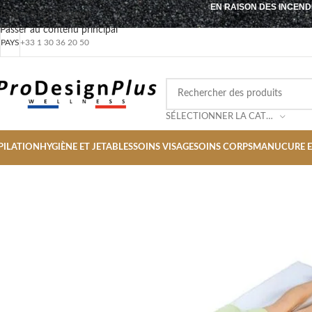
EN RAISON DES INCEND
Passer à la navigation
Passer au contenu principal
PAYS
+33 1 30 36 20 50
SÉLECTIONNER LA CATÉGORIE
PILATION
HYGIÈNE ET JETABLES
SOINS VISAGE
SOINS CORPS
MANUCURE E