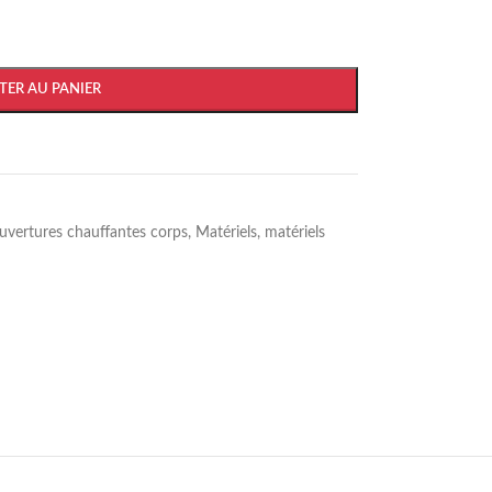
TER AU PANIER
uvertures chauffantes corps
,
Matériels
,
matériels