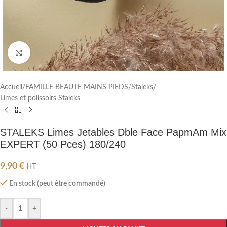
Cliquez pour agrandir
Accueil
/
FAMILLE BEAUTE MAINS PIEDS
/
Staleks
/
Limes et polissoirs Staleks
STALEKS Limes Jetables Dble Face PapmAm Mix
EXPERT (50 Pces) 180/240
9,90
€
HT
En stock (peut être commandé)
-
+