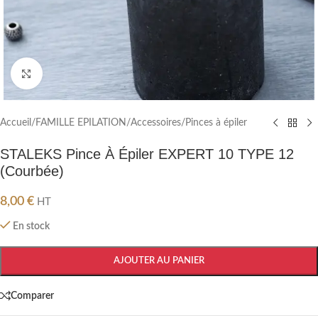
Cliquez pour agrandir
Accueil
/
FAMILLE EPILATION
/
Accessoires
/
Pinces à épiler
STALEKS Pince À Épiler EXPERT 10 TYPE 12
(Courbée)
8,00
€
HT
En stock
AJOUTER AU PANIER
Comparer