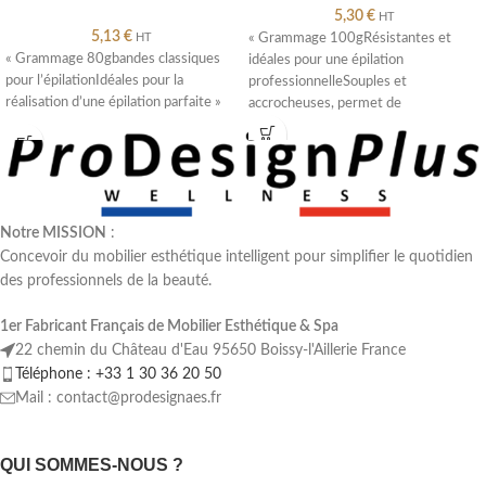
5,30
€
HT
5,13
€
HT
« Grammage 100gRésistantes et
« Grammage 80gbandes classiques
idéales pour une épilation
pour l’épilationIdéales pour la
professionnelleSouples et
réalisation d’une épilation parfaite »
accrocheuses, permet de
parfaitement retirer la cirepaquet de
250 bandes »
Notre MISSION
:
Concevoir du mobilier esthétique intelligent pour simplifier le quotidien
des professionnels de la beauté.
1er Fabricant Français de Mobilier Esthétique & Spa
22 chemin du Château d'Eau 95650 Boissy-l'Aillerie France
Téléphone : +33 1 30 36 20 50
Mail : contact@prodesignaes.fr
QUI SOMMES-NOUS ?