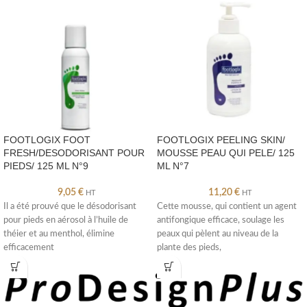
FOOTLOGIX FOOT
FOOTLOGIX PEELING SKIN/
FRESH/DESODORISANT POUR
MOUSSE PEAU QUI PELE/ 125
PIEDS/ 125 ML N°9
ML N°7
9,05
€
11,20
€
HT
HT
Il a été prouvé que le désodorisant
Cette mousse, qui contient un agent
pour pieds en aérosol à l’huile de
antifongique efficace, soulage les
théier et au menthol, élimine
peaux qui pèlent au niveau de la
efficacement
plante des pieds,