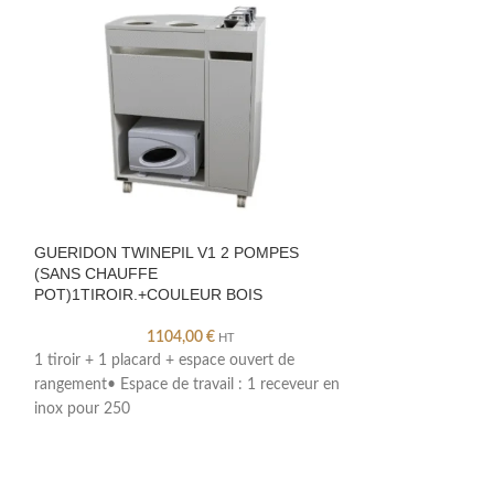
GUERIDON TWINEPIL V1 2 POMPES
MARCHE PIEDS
(SANS CHAUFFE
REVETEMENT P
POT)1TIROIR.+COULEUR BOIS
1104,00
€
HT
Revêtement skaïA
1 tiroir + 1 placard + espace ouvert de
toutes tables de m
rangement• Espace de travail : 1 receveur en
3kgDifférents colo
inox pour 250
x H