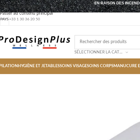
EN RAISON DES INCEND
Passer à la navigation
Passer au contenu principal
PAYS
+33 1 30 36 20 50
SÉLECTIONNER LA CATÉGORIE
PILATION
HYGIÈNE ET JETABLES
SOINS VISAGE
SOINS CORPS
MANUCURE E