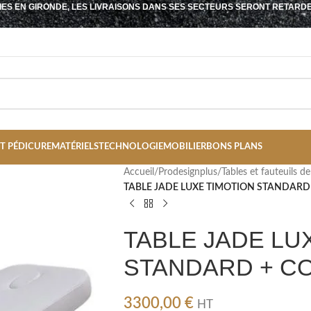
IES EN GIRONDE, LES LIVRAISONS DANS SES SECTEURS SERONT RETARD
T PÉDICURE
MATÉRIELS
TECHNOLOGIE
MOBILIER
BONS PLANS
Accueil
/
Prodesignplus
/
Tables et fauteuils 
TABLE JADE LUXE TIMOTION STANDARD
TABLE JADE LU
STANDARD + C
3300,00
€
HT