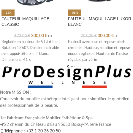
-55%
-58%
FAUTEUIL MAQUILLAGE
FAUTEUIL MAQUILLAGE LUXOR
CLASSIC
BLANC
300,00
€
300,00
€
672,00
€
708,00
€
HT
HT
Réglable en hauteur de 51 à 62 cm.
Fauteuil avec base et repose-pieds
Rotation à 360°. Dossier inclinable
chromés. Hauteur, rotation et repose
avec appui-tête. Simili blanc.
nuque réglables. Hauteur de l’assise
Dimensions: 41 x
réglable par vérin
hydraulique.Hauteur hors
Notre MISSION
:
Concevoir du mobilier esthétique intelligent pour simplifier le quotidien
des professionnels de la beauté.
1er Fabricant Français de Mobilier Esthétique & Spa
22 chemin du Château d'Eau 95650 Boissy-l'Aillerie France
Téléphone : +33 1 30 36 20 50