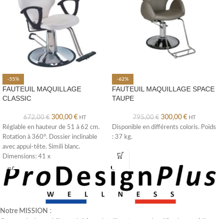
-55%
-62%
FAUTEUIL MAQUILLAGE
FAUTEUIL MAQUILLAGE SPACE
CLASSIC
TAUPE
300,00
€
300,00
€
672,00
€
795,00
€
HT
HT
Réglable en hauteur de 51 à 62 cm.
Disponible en différents coloris. Poids
Rotation à 360°. Dossier inclinable
: 37 kg.
avec appui-tête. Simili blanc.
Dimensions: 41 x
Notre MISSION
: