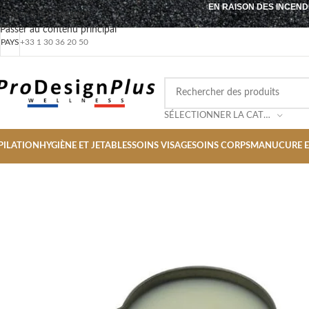
EN RAISON DES INCEND
Passer à la navigation
Passer au contenu principal
PAYS
+33 1 30 36 20 50
SÉLECTIONNER LA CATÉGORIE
PILATION
HYGIÈNE ET JETABLES
SOINS VISAGE
SOINS CORPS
MANUCURE E