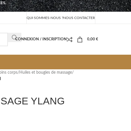
EES.
QUI SOMMES-NOUS ?
NOUS CONTACTER
CONNEXION / INSCRIPTION
0,00
€
oins corps
/
Huiles et bougies de massage
/
I
SSAGE YLANG