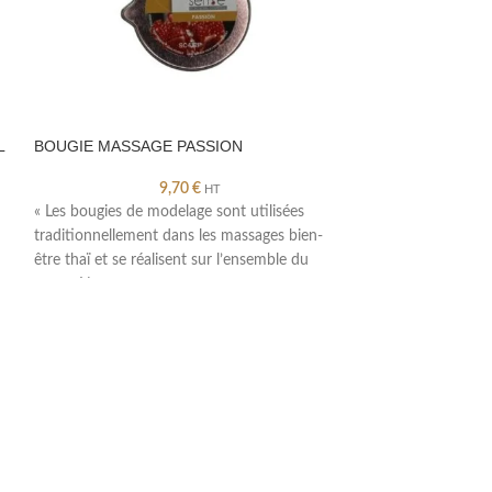
L
BOUGIE MASSAGE PASSION
CEINTURE ET P
9,70
€
HT
« Les bougies de modelage sont utilisées
« Poche ultra pra
traditionnellement dans les massages bien-
réglable et flacon
être thaï et se réalisent sur l’ensemble du
soi-même. Ainsi v
corps. Nos