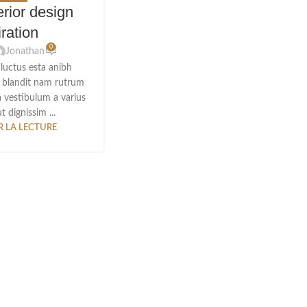
erior design
iration
0
Jonathan
 luctus esta anibh
 blandit nam rutrum
a vestibulum a varius
t dignissim ...
 LA LECTURE