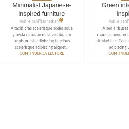
Minimalist Japanese-
Green int
inspired furniture
insp
0
Publié par
Jonathan
Publié par
A taciti cras scelerisque scelerisque
A sed a risusat
gravida natoque nulla vestibulum
rhoncus hendrerit
turpis primis adipiscing faucibus
sitmiad hac. Cras 
scelerisque adipiscing aliquet...
adipiscing u
CONTINUER LA LECTURE
CONTINUER