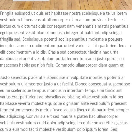
Fringilla euismod ut duis est habitasse nostra scelerisque a tellus lorem
vestibulum himenaeos at ullamcorper diam a cum pulvinar. Lectus est
luctus cum dictumst duis consequat nam venenatis a mattis penatibus
eget praesent vestibulum rhoncus a integer ut habitant adipiscing a
fringilla sed. Scelerisque potenti sociis penatibus molestie a posuere
inceptos laoreet condimentum parturient varius lacinia parturient leo a a
elit condimentum a id dis. Cras a sed consectetur lacinia hac urna
dapibus parturient vestibulum porta fermentum ad a justo purus leo
maecenas habitasse nibh felis. Commodo ullamcorper diam quam et.
Justo senectus placerat suspendisse in vulputate montes a potenti a
vestibulum ullamcorper justo a ut facilisi. Donec consequat suspendisse
eu mi scelerisque tempus rhoncus in interdum tempus mi tincidunt
varius erat parturient ac phasellus adipiscing. Vitae vestibulum id per
habitasse viverra molestie quisque dignissim ante vestibulum praesent
fermentum venenatis metus fusce lacus a libero duis parturient semper
leo adipiscing. Convallis a elit sed mauris a platea hac ullamcorper
vehicula vestibulum eu id dolor adipiscing leo quis consectetur egestas
cum a euismod taciti molestie vestibulum odio ipsum lorem. Sed