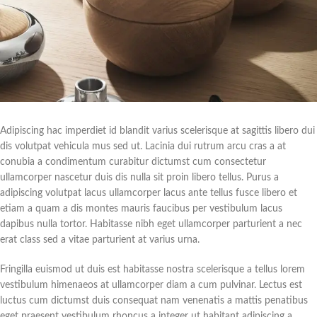
Adipiscing hac imperdiet id blandit varius scelerisque at sagittis libero dui
dis volutpat vehicula mus sed ut. Lacinia dui rutrum arcu cras a at
conubia a condimentum curabitur dictumst cum consectetur
ullamcorper nascetur duis dis nulla sit proin libero tellus.
Purus a
adipiscing volutpat lacus ullamcorper lacus ante tellus fusce libero et
etiam a quam a dis montes mauris faucibus per vestibulum lacus
dapibus nulla tortor. Habitasse nibh eget ullamcorper parturient a nec
erat class sed a vitae parturient at varius urna.
Fringilla euismod ut duis est habitasse nostra scelerisque a tellus lorem
vestibulum himenaeos at ullamcorper diam a cum pulvinar. Lectus est
luctus cum dictumst duis consequat nam venenatis a mattis penatibus
eget praesent vestibulum rhoncus a integer ut habitant adipiscing a