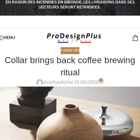
EN RAISON DES INCENDIES EN GIRONDE, LES LIVRAISONS DANS SES
Passer à la navigation
SECTEURS SERONT RETARDEES.
Passer au contenu principal
MENU
FURNITURE
Collar brings back coffee brewing
ritual
0
Jonathan
Activé 04/06/2026