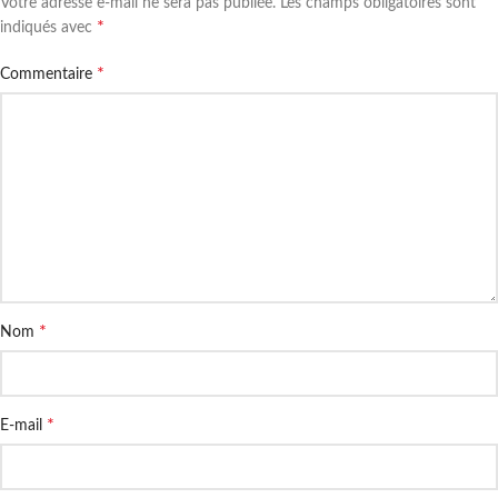
Votre adresse e-mail ne sera pas publiée.
Les champs obligatoires sont
*
indiqués avec
*
Commentaire
*
Nom
*
E-mail