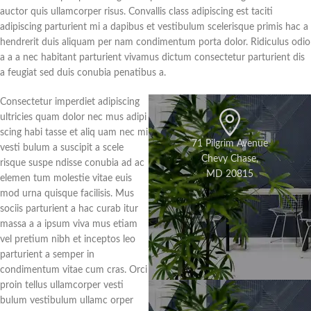
auctor quis ullamcorper risus. Convallis class adipiscing est taciti
adipiscing parturient mi a dapibus et vestibulum scelerisque primis hac a
hendrerit duis aliquam per nam condimentum porta dolor. Ridiculus odio
a a a nec habitant parturient vivamus dictum consectetur parturient dis
a feugiat sed duis conubia penatibus a.
Consectetur imperdiet adipiscing
ultricies quam dolor nec mus adipi
scing habi tasse et aliq uam nec mi
71 Pilgrim Avenue
vesti bulum a suscipit a scele
Chevy Chase,
risque suspe ndisse conubia ad ac
MD 20815
elemen tum molestie vitae euis
mod urna quisque facilisis. Mus
sociis parturient a hac curab itur
massa a a ipsum viva mus etiam
vel pretium nibh et inceptos leo
parturient a semper in
condimentum vitae cum cras. Orci
proin tellus ullamcorper vesti
bulum vestibulum ullamc orper