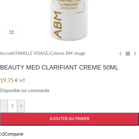
Cliquez pour agrandir
Accueil
/
FAMILLE VISAGE
/
Crèmes BM visage
BEAUTY MED CLARIFIANT CREME 50ML
19,75
€
HT
Disponible sur commande
-
+
AJOUTER AU PANIER
Comparer