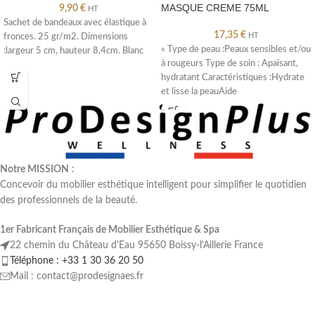
MASQUE CREME 75ML
9,90
€
HT
Sachet de bandeaux avec élastique à
17,35
€
HT
fronces. 25 gr/m2. Dimensions
« Type de peau :Peaux sensibles et/ou
:largeur 5 cm, hauteur 8,4cm. Blanc
à rougeurs Type de soin : Apaisant,
hydratant Caractéristiques :Hydrate
et lisse la peauAide
Notre MISSION
:
Concevoir du mobilier esthétique intelligent pour simplifier le quotidien
des professionnels de la beauté.
1er Fabricant Français de Mobilier Esthétique & Spa
22 chemin du Château d'Eau 95650 Boissy-l'Aillerie France
Téléphone : +33 1 30 36 20 50
Mail : contact@prodesignaes.fr