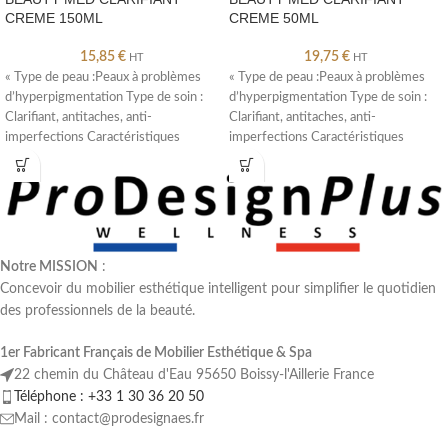
CREME 150ML
CREME 50ML
15,85
€
19,75
€
HT
HT
« Type de peau :Peaux à problèmes
« Type de peau :Peaux à problèmes
d’hyperpigmentation Type de soin :
d’hyperpigmentation Type de soin :
Clarifiant, antitaches, anti-
Clarifiant, antitaches, anti-
imperfections Caractéristiques
imperfections Caractéristiques
:Apporte des effets clarifiants
:Apporte des effets clarifiants
immédiats
immédiats
Notre MISSION
:
Concevoir du mobilier esthétique intelligent pour simplifier le quotidien
des professionnels de la beauté.
1er Fabricant Français de Mobilier Esthétique & Spa
22 chemin du Château d'Eau 95650 Boissy-l'Aillerie France
Téléphone : +33 1 30 36 20 50
Mail : contact@prodesignaes.fr