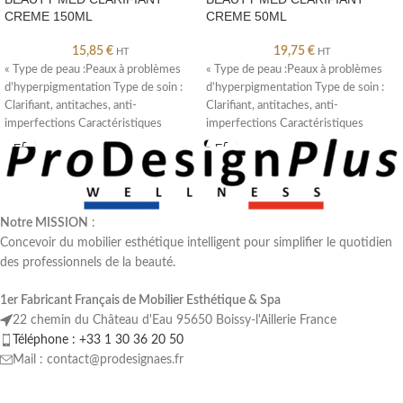
CREME 150ML
CREME 50ML
15,85
€
19,75
€
HT
HT
« Type de peau :Peaux à problèmes
« Type de peau :Peaux à problèmes
d’hyperpigmentation Type de soin :
d’hyperpigmentation Type de soin :
Clarifiant, antitaches, anti-
Clarifiant, antitaches, anti-
imperfections Caractéristiques
imperfections Caractéristiques
:Apporte des effets clarifiants
:Apporte des effets clarifiants
immédiats
immédiats
Notre MISSION
:
Concevoir du mobilier esthétique intelligent pour simplifier le quotidien
des professionnels de la beauté.
1er Fabricant Français de Mobilier Esthétique & Spa
22 chemin du Château d'Eau 95650 Boissy-l'Aillerie France
Téléphone : +33 1 30 36 20 50
Mail : contact@prodesignaes.fr