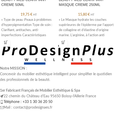
CREME 50ML
MASQUE CREME 250ML
19,75
€
15,80
€
HT
HT
« Type de peau :Peaux à problèmes
« Le Masque hydrate les couches
d’hyperpigmentation Type de soin :
supérieures de l’épiderme par l’apport
Clarifiant, antitaches, anti-
de collagène et d’élastine d’origine
imperfections Caractéristiques
marine. L’arginine, à l’action anti
:Apporte des effets clarifiants
immédiats
Notre MISSION
:
Concevoir du mobilier esthétique intelligent pour simplifier le quotidien
des professionnels de la beauté.
1er Fabricant Français de Mobilier Esthétique & Spa
22 chemin du Château d'Eau 95650 Boissy-l'Aillerie France
Téléphone : +33 1 30 36 20 50
Mail : contact@prodesignaes.fr