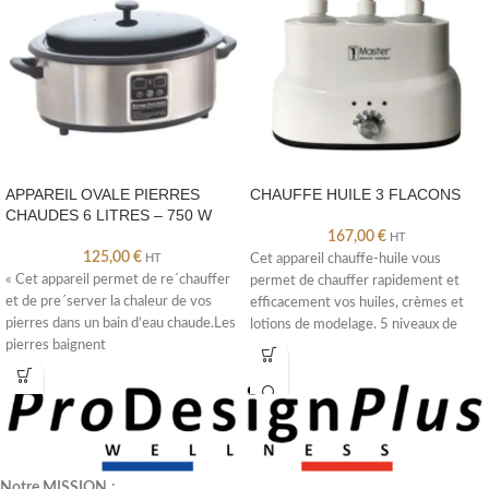
APPAREIL OVALE PIERRES
CHAUFFE HUILE 3 FLACONS
CHAUDES 6 LITRES – 750 W
167,00
€
HT
125,00
€
HT
Cet appareil chauffe-huile vous
« Cet appareil permet de re´chauffer
permet de chauffer rapidement et
et de pre´server la chaleur de vos
efficacement vos huiles, crèmes et
pierres dans un bain d’eau chaude.Les
lotions de modelage. 5 niveaux de
pierres baignent
Notre MISSION
: