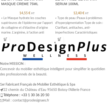
MASQUE CREME 75ML
SERUM 100ML
14,55
€
12,40
€
HT
HT
« Le Masque hydrate les couches
« Type de peau :Peaux à problèmes
supérieures de l’épiderme par l’apport
d’hyperpigmentation Type de soin :
de collagène et d’élastine d’origine
Clarifiant, antitaches, anti-
marine. L’arginine, à l’action anti
imperfections Caractéristiques
:Minimise l’apparence des problèmes
de
Notre MISSION
:
Concevoir du mobilier esthétique intelligent pour simplifier le quotidien
des professionnels de la beauté.
1er Fabricant Français de Mobilier Esthétique & Spa
22 chemin du Château d'Eau 95650 Boissy-l'Aillerie France
Téléphone : +33 1 30 36 20 50
Mail : contact@prodesignaes.fr