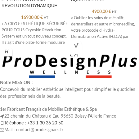
REVOLUTION DYNAMIQUE
4900,00
€
HT
16900,00
€
HT
« Oubliez les soins de mésolift,
« A CRYO-ESTHÉTIQUE SÉCURISÉE
dermarollers et autre microneedling,
POUR TOUS Cryoskin Révolution
votre protocole d’Hydra-
System est un tout nouveau concept.
Dermabrasion Active (H.D.A) par
Il s’agit d’une plate-forme modulaire
AQUATHÉA est une excellente
et multiapplications
alternative
Notre MISSION
:
Concevoir du mobilier esthétique intelligent pour simplifier le quotidien
des professionnels de la beauté.
1er Fabricant Français de Mobilier Esthétique & Spa
22 chemin du Château d'Eau 95650 Boissy-l'Aillerie France
Téléphone : +33 1 30 36 20 50
Mail : contact@prodesignaes.fr