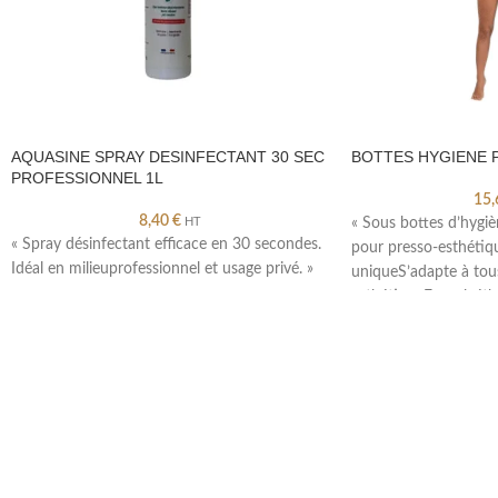
AQUASINE SPRAY DESINFECTANT 30 SEC
BOTTES HYGIENE P
PROFESSIONNEL 1L
15
8,40
€
HT
« Sous bottes d’hygiè
« Spray désinfectant efficace en 30 secondes.
pour presso-esthétiq
Idéal en milieuprofessionnel et usage privé. »
uniqueS’adapte à tous
esthétiqueEn polyét
paires »