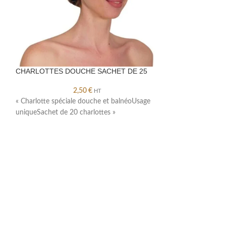
CHARLOTTES DOUCHE SACHET DE 25
COMPRESSES NO
X 100
2,50
€
HT
« Charlotte spéciale douche et balnéoUsage
« Les compresses 1
uniqueSachet de 20 charlottes »
douces, absorbante
marques de découp