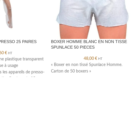
RESSO 25 PAIRES
BOXER HOMME BLANC EN NON TISSE
SPUNLACE 50 PIECES
,60
€
HT
48,00
€
ne plastique transparent
HT
« Boxer en non tissé Spunlace Homme.
ue à usage
Carton de 50 boxers »
 les appareils de presso-
hylèneRouleau de 25