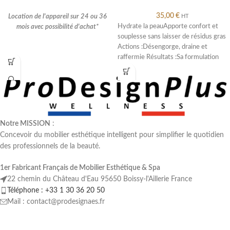
35,00
€
Location de l'appareil sur 24 ou 36
HT
Hydrate la peauApporte confort et
mois avec possibilité d'achat*
souplesse sans laisser de résidus gras
Actions :Désengorge, draine et
raffermie Résultats :Sa formulation
24 mois : 704.17€HT mensuel
chauffante
36 mois : 469.44€HT mensuel
*sous réserve d'acceptation du dossier
.
Notre MISSION
:
Concevoir du mobilier esthétique intelligent pour simplifier le quotidien
des professionnels de la beauté.
1er Fabricant Français de Mobilier Esthétique & Spa
22 chemin du Château d'Eau 95650 Boissy-l'Aillerie France
Téléphone : +33 1 30 36 20 50
Mail : contact@prodesignaes.fr