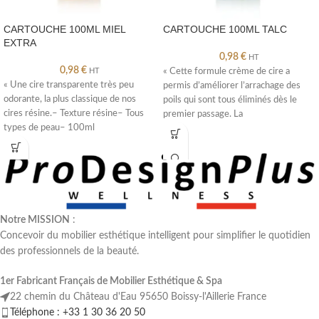
CARTOUCHE 100ML MIEL
CARTOUCHE 100ML TALC
EXTRA
0,98
€
HT
0,98
€
HT
« Cette formule crème de cire a
« Une cire transparente très peu
permis d’améliorer l’arrachage des
odorante, la plus classique de nos
poils qui sont tous éliminés dès le
cires résine.– Texture résine– Tous
premier passage. La
types de peau– 100ml
Notre MISSION
:
Concevoir du mobilier esthétique intelligent pour simplifier le quotidien
des professionnels de la beauté.
1er Fabricant Français de Mobilier Esthétique & Spa
22 chemin du Château d'Eau 95650 Boissy-l'Aillerie France
Téléphone : +33 1 30 36 20 50