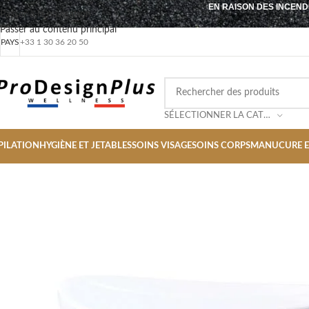
EN RAISON DES INCEND
Passer à la navigation
Passer au contenu principal
PAYS
+33 1 30 36 20 50
SÉLECTIONNER LA CATÉGORIE
PILATION
HYGIÈNE ET JETABLES
SOINS VISAGE
SOINS CORPS
MANUCURE E