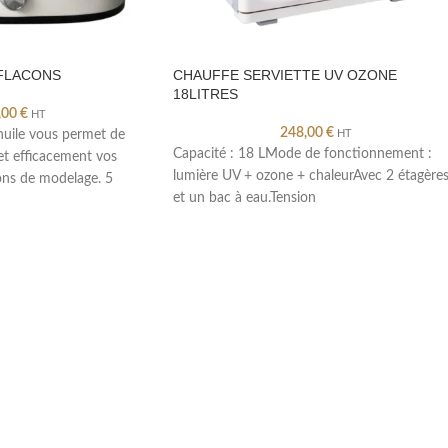
 FLACONS
CHAUFFE SERVIETTE UV OZONE
18LITRES
,00
€
HT
248,00
€
huile vous permet de
HT
Capacité : 18 LMode de fonctionnement :
et efficacement vos
lumière UV + ozone + chaleurAvec 2 étagère
ions de modelage. 5
et un bac à eau.Tension