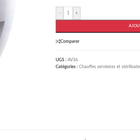
-
+
AJOU
Comparer
UGS :
AV36
Catégories :
Chauffes serviettes et stérilisat