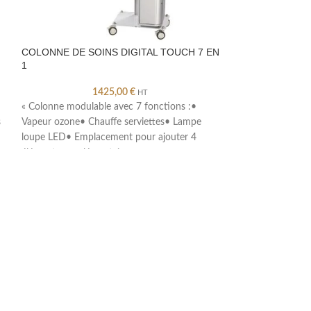
COLONNE DE SOINS DIGITAL TOUCH 7 EN
DIGITAL TOUCH
1
OZONE
1425,00
€
HT
« Colonne modulable avec 7 fonctions :•
« Vapeur dense et
s
Vapeur ozone• Chauffe serviettes• Lampe
résistances intégr
loupe LED• Emplacement pour ajouter 4
détection électron
éléments supplémentaires au
contrôle. Pilotage