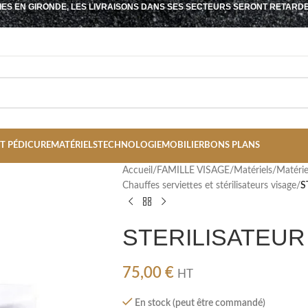
IES EN GIRONDE, LES LIVRAISONS DANS SES SECTEURS SERONT RETARD
T PÉDICURE
MATÉRIELS
TECHNOLOGIE
MOBILIER
BONS PLANS
Accueil
/
FAMILLE VISAGE
/
Matériels
/
Matérie
Chauffes serviettes et stérilisateurs visage
/
S
STERILISATEUR
75,00
€
HT
En stock (peut être commandé)